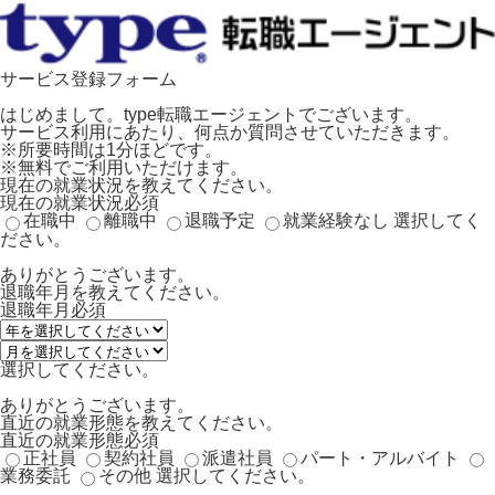
サービス登録フォーム
はじめまして。type転職エージェントでございます。
サービス利用にあたり、何点か質問させていただきます。
※所要時間は1分ほどです。
※無料でご利用いただけます。
現在の就業状況を教えてください。
現在の就業状況
必須
在職中
離職中
退職予定
就業経験なし
選択してく
ださい。
ありがとうございます。
退職年月を教えてください。
退職年月
必須
選択してください。
ありがとうございます。
直近の就業形態を教えてください。
直近の就業形態
必須
正社員
契約社員
派遣社員
パート・アルバイト
業務委託
その他
選択してください。