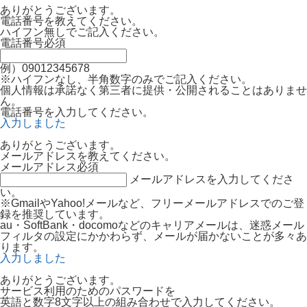
ありがとうございます。
電話番号を教えてください。
ハイフン無しでご記入ください。
電話番号
必須
例）09012345678
※ハイフンなし、半角数字のみでご記入ください。
個人情報は承諾なく第三者に提供・公開されることはありませ
ん。
電話番号を入力してください。
入力しました
ありがとうございます。
メールアドレスを教えてください。
メールアドレス
必須
メールアドレスを入力してくださ
い。
※GmailやYahoo!メールなど、フリーメールアドレスでのご登
録を推奨しています。
au・SoftBank・docomoなどのキャリアメールは、迷惑メール
フィルタの設定にかかわらず、メールが届かないことが多々あ
ります。
入力しました
ありがとうございます。
サービス利用のためのパスワードを
英語と数字8文字以上の組み合わせで入力してください。