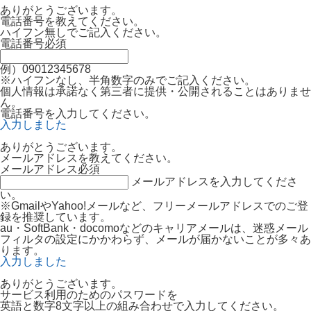
ありがとうございます。
電話番号を教えてください。
ハイフン無しでご記入ください。
電話番号
必須
例）09012345678
※ハイフンなし、半角数字のみでご記入ください。
個人情報は承諾なく第三者に提供・公開されることはありませ
ん。
電話番号を入力してください。
入力しました
ありがとうございます。
メールアドレスを教えてください。
メールアドレス
必須
メールアドレスを入力してくださ
い。
※GmailやYahoo!メールなど、フリーメールアドレスでのご登
録を推奨しています。
au・SoftBank・docomoなどのキャリアメールは、迷惑メール
フィルタの設定にかかわらず、メールが届かないことが多々あ
ります。
入力しました
ありがとうございます。
サービス利用のためのパスワードを
英語と数字8文字以上の組み合わせで入力してください。