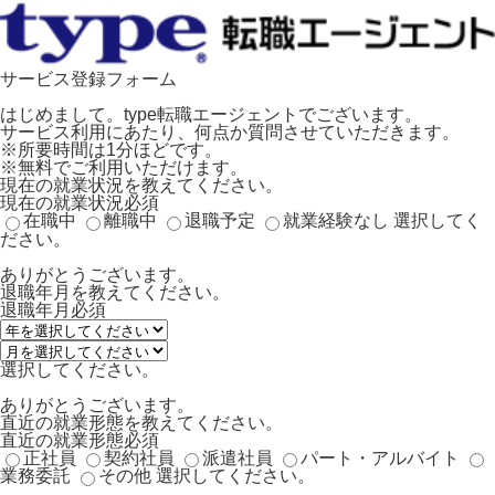
サービス登録フォーム
はじめまして。type転職エージェントでございます。
サービス利用にあたり、何点か質問させていただきます。
※所要時間は1分ほどです。
※無料でご利用いただけます。
現在の就業状況を教えてください。
現在の就業状況
必須
在職中
離職中
退職予定
就業経験なし
選択してく
ださい。
ありがとうございます。
退職年月を教えてください。
退職年月
必須
選択してください。
ありがとうございます。
直近の就業形態を教えてください。
直近の就業形態
必須
正社員
契約社員
派遣社員
パート・アルバイト
業務委託
その他
選択してください。