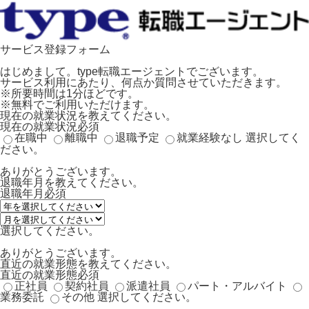
サービス登録フォーム
はじめまして。type転職エージェントでございます。
サービス利用にあたり、何点か質問させていただきます。
※所要時間は1分ほどです。
※無料でご利用いただけます。
現在の就業状況を教えてください。
現在の就業状況
必須
在職中
離職中
退職予定
就業経験なし
選択してく
ださい。
ありがとうございます。
退職年月を教えてください。
退職年月
必須
選択してください。
ありがとうございます。
直近の就業形態を教えてください。
直近の就業形態
必須
正社員
契約社員
派遣社員
パート・アルバイト
業務委託
その他
選択してください。