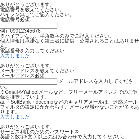
ありがとうございます。
電話番号を教えてください。
ハイフン無しでご記入ください。
電話番号
必須
例）09012345678
※ハイフンなし、半角数字のみでご記入ください。
個人情報は承諾なく第三者に提供・公開されることはありませ
ん。
電話番号を入力してください。
入力しました
ありがとうございます。
メールアドレスを教えてください。
メールアドレス
必須
メールアドレスを入力してくださ
い。
※GmailやYahoo!メールなど、フリーメールアドレスでのご登
録を推奨しています。
au・SoftBank・docomoなどのキャリアメールは、迷惑メール
フィルタの設定にかかわらず、メールが届かないことが多々あ
ります。
入力しました
ありがとうございます。
サービス利用のためのパスワードを
英語と数字8文字以上の組み合わせで入力してください。