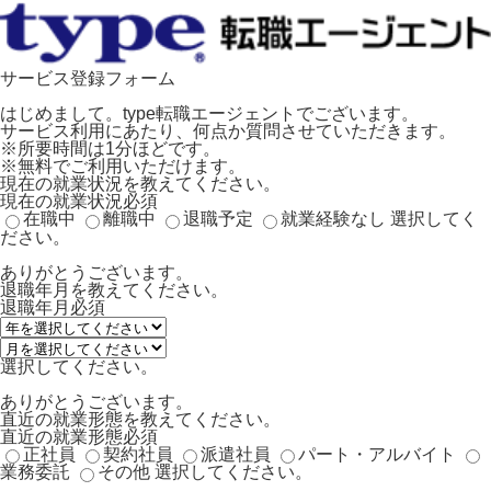
サービス登録フォーム
はじめまして。type転職エージェントでございます。
サービス利用にあたり、何点か質問させていただきます。
※所要時間は1分ほどです。
※無料でご利用いただけます。
現在の就業状況を教えてください。
現在の就業状況
必須
在職中
離職中
退職予定
就業経験なし
選択してく
ださい。
ありがとうございます。
退職年月を教えてください。
退職年月
必須
選択してください。
ありがとうございます。
直近の就業形態を教えてください。
直近の就業形態
必須
正社員
契約社員
派遣社員
パート・アルバイト
業務委託
その他
選択してください。