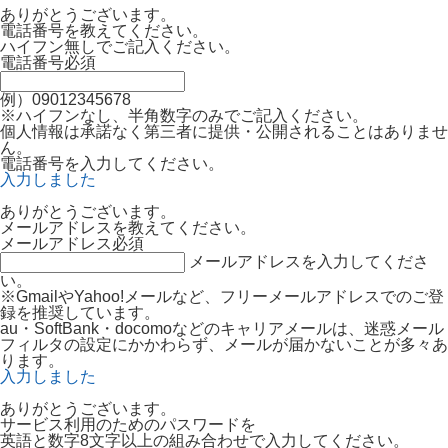
ありがとうございます。
電話番号を教えてください。
ハイフン無しでご記入ください。
電話番号
必須
例）09012345678
※ハイフンなし、半角数字のみでご記入ください。
個人情報は承諾なく第三者に提供・公開されることはありませ
ん。
電話番号を入力してください。
入力しました
ありがとうございます。
メールアドレスを教えてください。
メールアドレス
必須
メールアドレスを入力してくださ
い。
※GmailやYahoo!メールなど、フリーメールアドレスでのご登
録を推奨しています。
au・SoftBank・docomoなどのキャリアメールは、迷惑メール
フィルタの設定にかかわらず、メールが届かないことが多々あ
ります。
入力しました
ありがとうございます。
サービス利用のためのパスワードを
英語と数字8文字以上の組み合わせで入力してください。