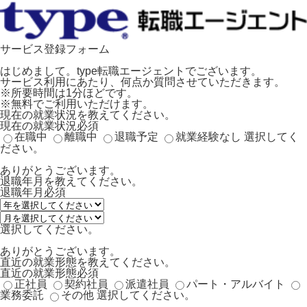
サービス登録フォーム
はじめまして。type転職エージェントでございます。
サービス利用にあたり、何点か質問させていただきます。
※所要時間は1分ほどです。
※無料でご利用いただけます。
現在の就業状況を教えてください。
現在の就業状況
必須
在職中
離職中
退職予定
就業経験なし
選択してく
ださい。
ありがとうございます。
退職年月を教えてください。
退職年月
必須
選択してください。
ありがとうございます。
直近の就業形態を教えてください。
直近の就業形態
必須
正社員
契約社員
派遣社員
パート・アルバイト
業務委託
その他
選択してください。