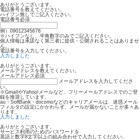
ありがとうございます。
電話番号を教えてください。
ハイフン無しでご記入ください。
電話番号
必須
例）09012345678
※ハイフンなし、半角数字のみでご記入ください。
個人情報は承諾なく第三者に提供・公開されることはありませ
ん。
電話番号を入力してください。
入力しました
ありがとうございます。
メールアドレスを教えてください。
メールアドレス
必須
メールアドレスを入力してくださ
い。
※GmailやYahoo!メールなど、フリーメールアドレスでのご登
録を推奨しています。
au・SoftBank・docomoなどのキャリアメールは、迷惑メール
フィルタの設定にかかわらず、メールが届かないことが多々あ
ります。
入力しました
ありがとうございます。
サービス利用のためのパスワードを
英語と数字8文字以上の組み合わせで入力してください。