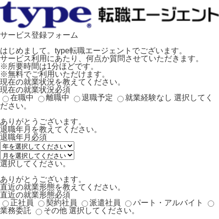
サービス登録フォーム
はじめまして。type転職エージェントでございます。
サービス利用にあたり、何点か質問させていただきます。
※所要時間は1分ほどです。
※無料でご利用いただけます。
現在の就業状況を教えてください。
現在の就業状況
必須
在職中
離職中
退職予定
就業経験なし
選択してく
ださい。
ありがとうございます。
退職年月を教えてください。
退職年月
必須
選択してください。
ありがとうございます。
直近の就業形態を教えてください。
直近の就業形態
必須
正社員
契約社員
派遣社員
パート・アルバイト
業務委託
その他
選択してください。