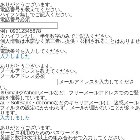
ありがとうございます。
電話番号を教えてください。
ハイフン無しでご記入ください。
電話番号
必須
例）09012345678
※ハイフンなし、半角数字のみでご記入ください。
個人情報は承諾なく第三者に提供・公開されることはありませ
ん。
電話番号を入力してください。
入力しました
ありがとうございます。
メールアドレスを教えてください。
メールアドレス
必須
メールアドレスを入力してくださ
い。
※GmailやYahoo!メールなど、フリーメールアドレスでのご登
録を推奨しています。
au・SoftBank・docomoなどのキャリアメールは、迷惑メール
フィルタの設定にかかわらず、メールが届かないことが多々あ
ります。
入力しました
ありがとうございます。
サービス利用のためのパスワードを
英語と数字8文字以上の組み合わせで入力してください。