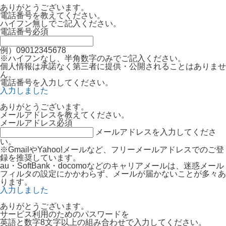
ありがとうございます。
電話番号を教えてください。
ハイフン無しでご記入ください。
電話番号
必須
例）09012345678
※ハイフンなし、半角数字のみでご記入ください。
個人情報は承諾なく第三者に提供・公開されることはありませ
ん。
電話番号を入力してください。
入力しました
ありがとうございます。
メールアドレスを教えてください。
メールアドレス
必須
メールアドレスを入力してくださ
い。
※GmailやYahoo!メールなど、フリーメールアドレスでのご登
録を推奨しています。
au・SoftBank・docomoなどのキャリアメールは、迷惑メール
フィルタの設定にかかわらず、メールが届かないことが多々あ
ります。
入力しました
ありがとうございます。
サービス利用のためのパスワードを
英語と数字8文字以上の組み合わせで入力してください。