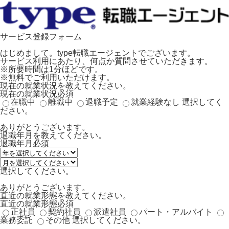
サービス登録フォーム
はじめまして。type転職エージェントでございます。
サービス利用にあたり、何点か質問させていただきます。
※所要時間は1分ほどです。
※無料でご利用いただけます。
現在の就業状況を教えてください。
現在の就業状況
必須
在職中
離職中
退職予定
就業経験なし
選択してく
ださい。
ありがとうございます。
退職年月を教えてください。
退職年月
必須
選択してください。
ありがとうございます。
直近の就業形態を教えてください。
直近の就業形態
必須
正社員
契約社員
派遣社員
パート・アルバイト
業務委託
その他
選択してください。