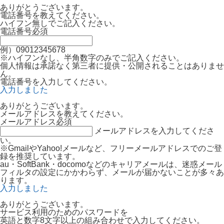
ありがとうございます。
電話番号を教えてください。
ハイフン無しでご記入ください。
電話番号
必須
例）09012345678
※ハイフンなし、半角数字のみでご記入ください。
個人情報は承諾なく第三者に提供・公開されることはありませ
ん。
電話番号を入力してください。
入力しました
ありがとうございます。
メールアドレスを教えてください。
メールアドレス
必須
メールアドレスを入力してくださ
い。
※GmailやYahoo!メールなど、フリーメールアドレスでのご登
録を推奨しています。
au・SoftBank・docomoなどのキャリアメールは、迷惑メール
フィルタの設定にかかわらず、メールが届かないことが多々あ
ります。
入力しました
ありがとうございます。
サービス利用のためのパスワードを
英語と数字8文字以上の組み合わせで入力してください。