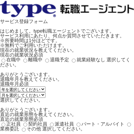
サービス登録フォーム
はじめまして。type転職エージェントでございます。
サービス利用にあたり、何点か質問させていただきます。
※所要時間は1分ほどです。
※無料でご利用いただけます。
現在の就業状況を教えてください。
現在の就業状況
必須
在職中
離職中
退職予定
就業経験なし
選択してく
ださい。
ありがとうございます。
退職年月を教えてください。
退職年月
必須
選択してください。
ありがとうございます。
直近の就業形態を教えてください。
直近の就業形態
必須
正社員
契約社員
派遣社員
パート・アルバイト
業務委託
その他
選択してください。