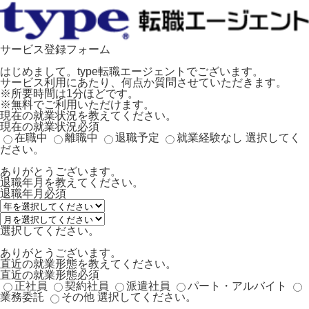
サービス登録フォーム
はじめまして。type転職エージェントでございます。
サービス利用にあたり、何点か質問させていただきます。
※所要時間は1分ほどです。
※無料でご利用いただけます。
現在の就業状況を教えてください。
現在の就業状況
必須
在職中
離職中
退職予定
就業経験なし
選択してく
ださい。
ありがとうございます。
退職年月を教えてください。
退職年月
必須
選択してください。
ありがとうございます。
直近の就業形態を教えてください。
直近の就業形態
必須
正社員
契約社員
派遣社員
パート・アルバイト
業務委託
その他
選択してください。