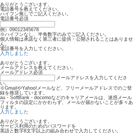
ありがとうございます。
電話番号を教えてください。
ハイフン無しでご記入ください。
電話番号
必須
例）09012345678
※ハイフンなし、半角数字のみでご記入ください。
個人情報は承諾なく第三者に提供・公開されることはありませ
ん。
電話番号を入力してください。
入力しました
ありがとうございます。
メールアドレスを教えてください。
メールアドレス
必須
メールアドレスを入力してくださ
い。
※GmailやYahoo!メールなど、フリーメールアドレスでのご登
録を推奨しています。
au・SoftBank・docomoなどのキャリアメールは、迷惑メール
フィルタの設定にかかわらず、メールが届かないことが多々あ
ります。
入力しました
ありがとうございます。
サービス利用のためのパスワードを
英語と数字8文字以上の組み合わせで入力してください。