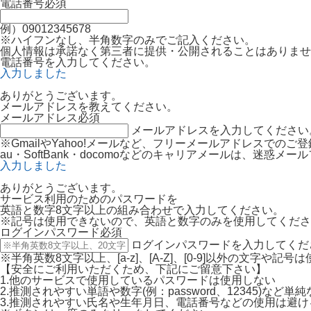
電話番号
必須
例）09012345678
※ハイフンなし、半角数字のみでご記入ください。
個人情報は承諾なく第三者に提供・公開されることはありませ
電話番号を入力してください。
入力しました
ありがとうございます。
メールアドレスを教えてください。
メールアドレス
必須
メールアドレスを入力してください
※GmailやYahoo!メールなど、フリーメールアドレスでの
au・SoftBank・docomoなどのキャリアメールは、迷
入力しました
ありがとうございます。
サービス利用のためのパスワードを
英語と数字8文字以上の組み合わせで入力してください。
※記号は使用できないので、英語と数字のみを使用してくださ
ログインパスワード
必須
ログインパスワードを入力してくだ
※半角英数8文字以上、[a-z]、[A-Z]、[0-9]以外の文字や記
【安全にご利用いただくため、下記にご留意下さい】
1.他のサービスで使用しているパスワードは使用しない
2.推測されやすい単語や数字(例：password、12345)など
3.推測されやすい氏名や生年月日、電話番号などの使用は避け