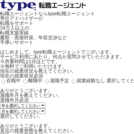
転職エージェントならtype転職エージェント
専任アドバイザーが
転職をサポート
34万人以上の
転職支援実績
書類・面接対策、年収交渉など
手厚いサポート
はじめまして。type転職エージェントでございます。
サービス利用にあたり、何点か質問させていただきます。
※所要時間は1分ほどです。
※無料でご利用いただけます。
現在の就業状況を教えてください。
現在の就業状況
必須
在職中
離職中
退職予定
就業経験なし
選択してく
ありがとうございます。
退職年月を教えてください。
退職年月
必須
選択してください。
ありがとうございます。
直近の就業形態を教えてください。