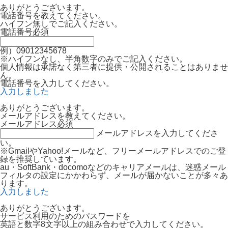
ありがとうございます。
電話番号を教えてください。
ハイフン無しでご記入ください。
電話番号
必須
例）09012345678
※ハイフンなし、半角数字のみでご記入ください。
個人情報は承諾なく第三者に提供・公開されることはありませ
ん。
電話番号を入力してください。
入力しました
ありがとうございます。
メールアドレスを教えてください。
メールアドレス
必須
メールアドレスを入力してくださ
い。
※GmailやYahoo!メールなど、フリーメールアドレスでのご登
録を推奨しています。
au・SoftBank・docomoなどのキャリアメールは、迷惑メール
フィルタの設定にかかわらず、メールが届かないことが多々あ
ります。
入力しました
ありがとうございます。
サービス利用のためのパスワードを
英語と数字8文字以上の組み合わせで入力してください。