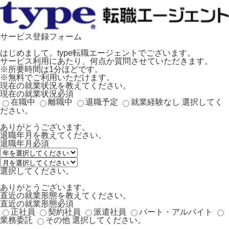
サービス登録フォーム
はじめまして。type転職エージェントでございます。
サービス利用にあたり、何点か質問させていただきます。
※所要時間は1分ほどです。
※無料でご利用いただけます。
現在の就業状況を教えてください。
現在の就業状況
必須
在職中
離職中
退職予定
就業経験なし
選択してく
ださい。
ありがとうございます。
退職年月を教えてください。
退職年月
必須
選択してください。
ありがとうございます。
直近の就業形態を教えてください。
直近の就業形態
必須
正社員
契約社員
派遣社員
パート・アルバイト
業務委託
その他
選択してください。