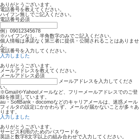
ありがとうございます。
電話番号を教えてください。
ハイフン無しでご記入ください。
電話番号
必須
例）09012345678
※ハイフンなし、半角数字のみでご記入ください。
個人情報は承諾なく第三者に提供・公開されることはありませ
ん。
電話番号を入力してください。
入力しました
ありがとうございます。
メールアドレスを教えてください。
メールアドレス
必須
メールアドレスを入力してくださ
い。
※GmailやYahoo!メールなど、フリーメールアドレスでのご登
録を推奨しています。
au・SoftBank・docomoなどのキャリアメールは、迷惑メール
フィルタの設定にかかわらず、メールが届かないことが多々あ
ります。
入力しました
ありがとうございます。
サービス利用のためのパスワードを
英語と数字8文字以上の組み合わせで入力してください。