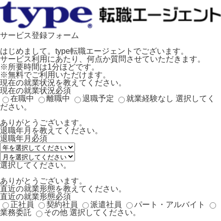
サービス登録フォーム
はじめまして。type転職エージェントでございます。
サービス利用にあたり、何点か質問させていただきます。
※所要時間は1分ほどです。
※無料でご利用いただけます。
現在の就業状況を教えてください。
現在の就業状況
必須
在職中
離職中
退職予定
就業経験なし
選択してく
ださい。
ありがとうございます。
退職年月を教えてください。
退職年月
必須
選択してください。
ありがとうございます。
直近の就業形態を教えてください。
直近の就業形態
必須
正社員
契約社員
派遣社員
パート・アルバイト
業務委託
その他
選択してください。