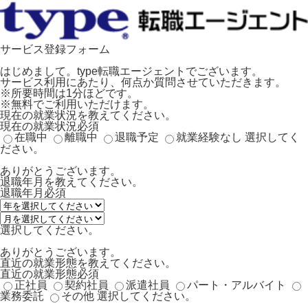
サービス登録フォーム
はじめまして。type転職エージェントでございます。
サービス利用にあたり、何点か質問させていただきます。
※所要時間は1分ほどです。
※無料でご利用いただけます。
現在の就業状況を教えてください。
現在の就業状況
必須
在職中
離職中
退職予定
就業経験なし
選択してく
ださい。
ありがとうございます。
退職年月を教えてください。
退職年月
必須
選択してください。
ありがとうございます。
直近の就業形態を教えてください。
直近の就業形態
必須
正社員
契約社員
派遣社員
パート・アルバイト
業務委託
その他
選択してください。