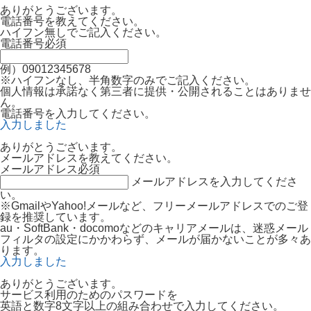
ありがとうございます。
電話番号を教えてください。
ハイフン無しでご記入ください。
電話番号
必須
例）09012345678
※ハイフンなし、半角数字のみでご記入ください。
個人情報は承諾なく第三者に提供・公開されることはありませ
ん。
電話番号を入力してください。
入力しました
ありがとうございます。
メールアドレスを教えてください。
メールアドレス
必須
メールアドレスを入力してくださ
い。
※GmailやYahoo!メールなど、フリーメールアドレスでのご登
録を推奨しています。
au・SoftBank・docomoなどのキャリアメールは、迷惑メール
フィルタの設定にかかわらず、メールが届かないことが多々あ
ります。
入力しました
ありがとうございます。
サービス利用のためのパスワードを
英語と数字8文字以上の組み合わせで入力してください。