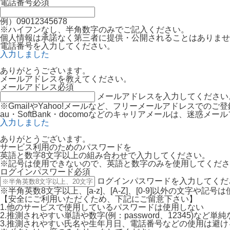
電話番号
必須
例）09012345678
※ハイフンなし、半角数字のみでご記入ください。
個人情報は承諾なく第三者に提供・公開されることはありませ
電話番号を入力してください。
入力しました
ありがとうございます。
メールアドレスを教えてください。
メールアドレス
必須
メールアドレスを入力してください
※GmailやYahoo!メールなど、フリーメールアドレスでの
au・SoftBank・docomoなどのキャリアメールは、迷
入力しました
ありがとうございます。
サービス利用のためのパスワードを
英語と数字8文字以上の組み合わせで入力してください。
※記号は使用できないので、英語と数字のみを使用してくださ
ログインパスワード
必須
ログインパスワードを入力してくだ
※半角英数8文字以上、[a-z]、[A-Z]、[0-9]以外の文字や記
【安全にご利用いただくため、下記にご留意下さい】
1.他のサービスで使用しているパスワードは使用しない
2.推測されやすい単語や数字(例：password、12345)など
3.推測されやすい氏名や生年月日、電話番号などの使用は避け