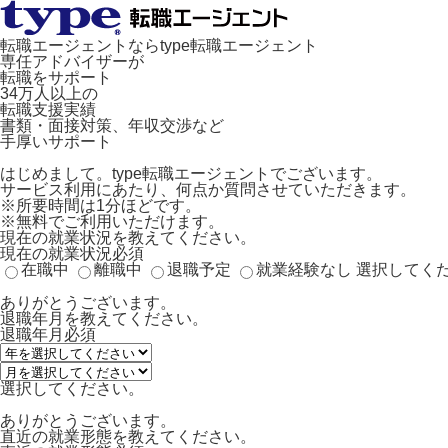
転職エージェントならtype転職エージェント
専任アドバイザーが
転職をサポート
34万人以上の
転職支援実績
書類・面接対策、年収交渉など
手厚いサポート
はじめまして。type転職エージェントでございます。
サービス利用にあたり、何点か質問させていただきます。
※所要時間は1分ほどです。
※無料でご利用いただけます。
現在の就業状況を教えてください。
現在の就業状況
必須
在職中
離職中
退職予定
就業経験なし
選択してく
ありがとうございます。
退職年月を教えてください。
退職年月
必須
選択してください。
ありがとうございます。
直近の就業形態を教えてください。