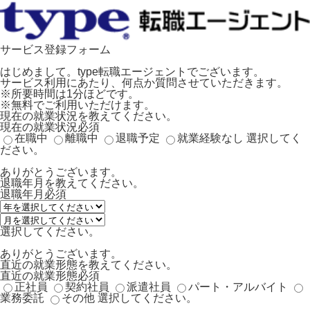
サービス登録フォーム
はじめまして。type転職エージェントでございます。
サービス利用にあたり、何点か質問させていただきます。
※所要時間は1分ほどです。
※無料でご利用いただけます。
現在の就業状況を教えてください。
現在の就業状況
必須
在職中
離職中
退職予定
就業経験なし
選択してく
ださい。
ありがとうございます。
退職年月を教えてください。
退職年月
必須
選択してください。
ありがとうございます。
直近の就業形態を教えてください。
直近の就業形態
必須
正社員
契約社員
派遣社員
パート・アルバイト
業務委託
その他
選択してください。