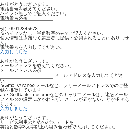
ありがとうございます。
電話番号を教えてください。
ハイフン無しでご記入ください。
電話番号
必須
例）09012345678
※ハイフンなし、半角数字のみでご記入ください。
個人情報は承諾なく第三者に提供・公開されることはありませ
ん。
電話番号を入力してください。
入力しました
ありがとうございます。
メールアドレスを教えてください。
メールアドレス
必須
メールアドレスを入力してくださ
い。
※GmailやYahoo!メールなど、フリーメールアドレスでのご登
録を推奨しています。
au・SoftBank・docomoなどのキャリアメールは、迷惑メール
フィルタの設定にかかわらず、メールが届かないことが多々あ
ります。
入力しました
ありがとうございます。
サービス利用のためのパスワードを
英語と数字8文字以上の組み合わせで入力してください。