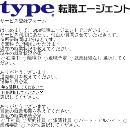
サービス登録フォーム
はじめまして。type転職エージェントでございます。
サービス利用にあたり、何点か質問させていただきます。
※所要時間は1分ほどです。
※無料でご利用いただけます。
現在の就業状況を教えてください。
現在の就業状況
必須
在職中
離職中
退職予定
就業経験なし
選択してく
ださい。
ありがとうございます。
退職年月を教えてください。
退職年月
必須
選択してください。
ありがとうございます。
直近の就業形態を教えてください。
直近の就業形態
必須
正社員
契約社員
派遣社員
パート・アルバイト
業務委託
その他
選択してください。