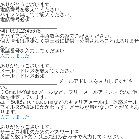
ありがとうございます。
電話番号を教えてください。
ハイフン無しでご記入ください。
電話番号
必須
例）09012345678
※ハイフンなし、半角数字のみでご記入ください。
個人情報は承諾なく第三者に提供・公開されることはありませ
ん。
電話番号を入力してください。
入力しました
ありがとうございます。
メールアドレスを教えてください。
メールアドレス
必須
メールアドレスを入力してくださ
い。
※GmailやYahoo!メールなど、フリーメールアドレスでのご登
録を推奨しています。
au・SoftBank・docomoなどのキャリアメールは、迷惑メール
フィルタの設定にかかわらず、メールが届かないことが多々あ
ります。
入力しました
ありがとうございます。
サービス利用のためのパスワードを
英語と数字8文字以上の組み合わせで入力してください。