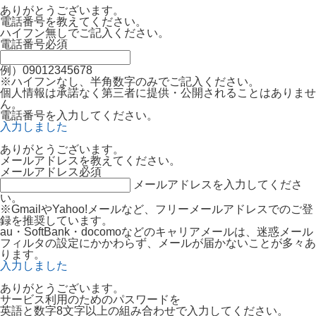
ありがとうございます。
電話番号を教えてください。
ハイフン無しでご記入ください。
電話番号
必須
例）09012345678
※ハイフンなし、半角数字のみでご記入ください。
個人情報は承諾なく第三者に提供・公開されることはありませ
ん。
電話番号を入力してください。
入力しました
ありがとうございます。
メールアドレスを教えてください。
メールアドレス
必須
メールアドレスを入力してくださ
い。
※GmailやYahoo!メールなど、フリーメールアドレスでのご登
録を推奨しています。
au・SoftBank・docomoなどのキャリアメールは、迷惑メール
フィルタの設定にかかわらず、メールが届かないことが多々あ
ります。
入力しました
ありがとうございます。
サービス利用のためのパスワードを
英語と数字8文字以上の組み合わせで入力してください。