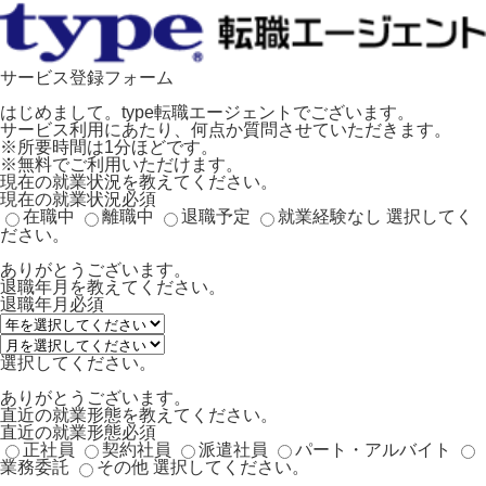
サービス登録フォーム
はじめまして。type転職エージェントでございます。
サービス利用にあたり、何点か質問させていただきます。
※所要時間は1分ほどです。
※無料でご利用いただけます。
現在の就業状況を教えてください。
現在の就業状況
必須
在職中
離職中
退職予定
就業経験なし
選択してく
ださい。
ありがとうございます。
退職年月を教えてください。
退職年月
必須
選択してください。
ありがとうございます。
直近の就業形態を教えてください。
直近の就業形態
必須
正社員
契約社員
派遣社員
パート・アルバイト
業務委託
その他
選択してください。