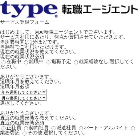
サービス登録フォーム
はじめまして。type転職エージェントでございます。
サービス利用にあたり、何点か質問させていただきます。
※所要時間は1分ほどです。
※無料でご利用いただけます。
現在の就業状況を教えてください。
現在の就業状況
必須
在職中
離職中
退職予定
就業経験なし
選択してく
ださい。
ありがとうございます。
退職年月を教えてください。
退職年月
必須
選択してください。
ありがとうございます。
直近の就業形態を教えてください。
直近の就業形態
必須
正社員
契約社員
派遣社員
パート・アルバイト
業務委託
その他
選択してください。