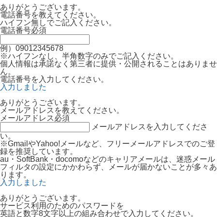
ありがとうございます。
電話番号を教えてください。
ハイフン無しでご記入ください。
電話番号
必須
例）09012345678
※ハイフンなし、半角数字のみでご記入ください。
個人情報は承諾なく第三者に提供・公開されることはありませ
ん。
電話番号を入力してください。
入力しました
ありがとうございます。
メールアドレスを教えてください。
メールアドレス
必須
メールアドレスを入力してくださ
い。
※GmailやYahoo!メールなど、フリーメールアドレスでのご登
録を推奨しています。
au・SoftBank・docomoなどのキャリアメールは、迷惑メール
フィルタの設定にかかわらず、メールが届かないことが多々あ
ります。
入力しました
ありがとうございます。
サービス利用のためのパスワードを
英語と数字8文字以上の組み合わせで入力してください。