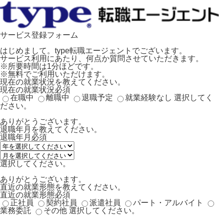
サービス登録フォーム
はじめまして。type転職エージェントでございます。
サービス利用にあたり、何点か質問させていただきます。
※所要時間は1分ほどです。
※無料でご利用いただけます。
現在の就業状況を教えてください。
現在の就業状況
必須
在職中
離職中
退職予定
就業経験なし
選択してく
ださい。
ありがとうございます。
退職年月を教えてください。
退職年月
必須
選択してください。
ありがとうございます。
直近の就業形態を教えてください。
直近の就業形態
必須
正社員
契約社員
派遣社員
パート・アルバイト
業務委託
その他
選択してください。