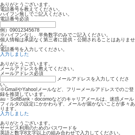
ありがとうございます。
電話番号を教えてください。
ハイフン無しでご記入ください。
電話番号
必須
例）09012345678
※ハイフンなし、半角数字のみでご記入ください。
個人情報は承諾なく第三者に提供・公開されることはありませ
ん。
電話番号を入力してください。
入力しました
ありがとうございます。
メールアドレスを教えてください。
メールアドレス
必須
メールアドレスを入力してくださ
い。
※GmailやYahoo!メールなど、フリーメールアドレスでのご登
録を推奨しています。
au・SoftBank・docomoなどのキャリアメールは、迷惑メール
フィルタの設定にかかわらず、メールが届かないことが多々あ
ります。
入力しました
ありがとうございます。
サービス利用のためのパスワードを
英語と数字8文字以上の組み合わせで入力してください。