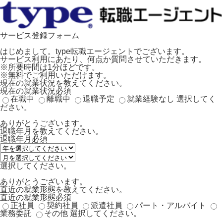
サービス登録フォーム
はじめまして。type転職エージェントでございます。
サービス利用にあたり、何点か質問させていただきます。
※所要時間は1分ほどです。
※無料でご利用いただけます。
現在の就業状況を教えてください。
現在の就業状況
必須
在職中
離職中
退職予定
就業経験なし
選択してく
ださい。
ありがとうございます。
退職年月を教えてください。
退職年月
必須
選択してください。
ありがとうございます。
直近の就業形態を教えてください。
直近の就業形態
必須
正社員
契約社員
派遣社員
パート・アルバイト
業務委託
その他
選択してください。