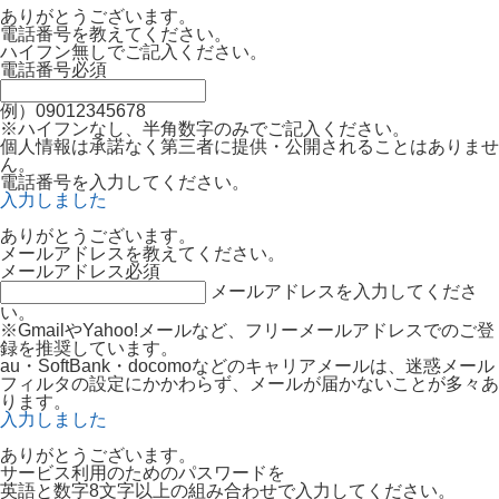
ありがとうございます。
電話番号を教えてください。
ハイフン無しでご記入ください。
電話番号
必須
例）09012345678
※ハイフンなし、半角数字のみでご記入ください。
個人情報は承諾なく第三者に提供・公開されることはありませ
ん。
電話番号を入力してください。
入力しました
ありがとうございます。
メールアドレスを教えてください。
メールアドレス
必須
メールアドレスを入力してくださ
い。
※GmailやYahoo!メールなど、フリーメールアドレスでのご登
録を推奨しています。
au・SoftBank・docomoなどのキャリアメールは、迷惑メール
フィルタの設定にかかわらず、メールが届かないことが多々あ
ります。
入力しました
ありがとうございます。
サービス利用のためのパスワードを
英語と数字8文字以上の組み合わせで入力してください。