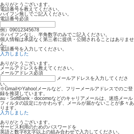
ありがとうございます。
電話番号を教えてください。
ハイフン無しでご記入ください。
電話番号
必須
例）09012345678
※ハイフンなし、半角数字のみでご記入ください。
個人情報は承諾なく第三者に提供・公開されることはありませ
ん。
電話番号を入力してください。
入力しました
ありがとうございます。
メールアドレスを教えてください。
メールアドレス
必須
メールアドレスを入力してくださ
い。
※GmailやYahoo!メールなど、フリーメールアドレスでのご登
録を推奨しています。
au・SoftBank・docomoなどのキャリアメールは、迷惑メール
フィルタの設定にかかわらず、メールが届かないことが多々あ
ります。
入力しました
ありがとうございます。
サービス利用のためのパスワードを
英語と数字8文字以上の組み合わせで入力してください。