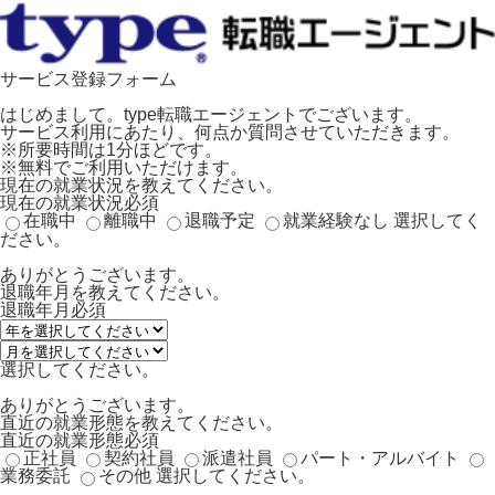
サービス登録フォーム
はじめまして。type転職エージェントでございます。
サービス利用にあたり、何点か質問させていただきます。
※所要時間は1分ほどです。
※無料でご利用いただけます。
現在の就業状況を教えてください。
現在の就業状況
必須
在職中
離職中
退職予定
就業経験なし
選択してく
ださい。
ありがとうございます。
退職年月を教えてください。
退職年月
必須
選択してください。
ありがとうございます。
直近の就業形態を教えてください。
直近の就業形態
必須
正社員
契約社員
派遣社員
パート・アルバイト
業務委託
その他
選択してください。