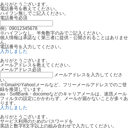
ありがとうございます。
電話番号を教えてください。
ハイフン無しでご記入ください。
電話番号
必須
例）09012345678
※ハイフンなし、半角数字のみでご記入ください。
個人情報は承諾なく第三者に提供・公開されることはありませ
ん。
電話番号を入力してください。
入力しました
ありがとうございます。
メールアドレスを教えてください。
メールアドレス
必須
メールアドレスを入力してくださ
い。
※GmailやYahoo!メールなど、フリーメールアドレスでのご登
録を推奨しています。
au・SoftBank・docomoなどのキャリアメールは、迷惑メール
フィルタの設定にかかわらず、メールが届かないことが多々あ
ります。
入力しました
ありがとうございます。
サービス利用のためのパスワードを
英語と数字8文字以上の組み合わせで入力してください。