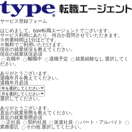
サービス登録フォーム
はじめまして。type転職エージェントでございます。
サービス利用にあたり、何点か質問させていただきます。
※所要時間は1分ほどです。
※無料でご利用いただけます。
現在の就業状況を教えてください。
現在の就業状況
必須
在職中
離職中
退職予定
就業経験なし
選択してく
ださい。
ありがとうございます。
退職年月を教えてください。
退職年月
必須
選択してください。
ありがとうございます。
直近の就業形態を教えてください。
直近の就業形態
必須
正社員
契約社員
派遣社員
パート・アルバイト
業務委託
その他
選択してください。