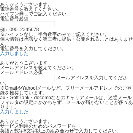
ありがとうございます。
電話番号を教えてください。
ハイフン無しでご記入ください。
電話番号
必須
例）09012345678
※ハイフンなし、半角数字のみでご記入ください。
個人情報は承諾なく第三者に提供・公開されることはありませ
ん。
電話番号を入力してください。
入力しました
ありがとうございます。
メールアドレスを教えてください。
メールアドレス
必須
メールアドレスを入力してくださ
い。
※GmailやYahoo!メールなど、フリーメールアドレスでのご登
録を推奨しています。
au・SoftBank・docomoなどのキャリアメールは、迷惑メール
フィルタの設定にかかわらず、メールが届かないことが多々あ
ります。
入力しました
ありがとうございます。
サービス利用のためのパスワードを
英語と数字8文字以上の組み合わせで入力してください。