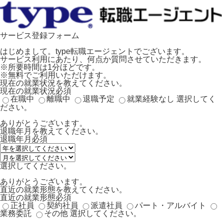
サービス登録フォーム
はじめまして。type転職エージェントでございます。
サービス利用にあたり、何点か質問させていただきます。
※所要時間は1分ほどです。
※無料でご利用いただけます。
現在の就業状況を教えてください。
現在の就業状況
必須
在職中
離職中
退職予定
就業経験なし
選択してく
ださい。
ありがとうございます。
退職年月を教えてください。
退職年月
必須
選択してください。
ありがとうございます。
直近の就業形態を教えてください。
直近の就業形態
必須
正社員
契約社員
派遣社員
パート・アルバイト
業務委託
その他
選択してください。