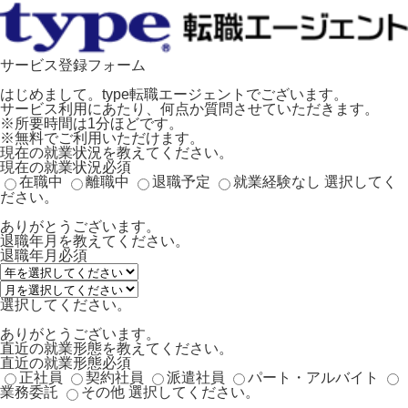
サービス登録フォーム
はじめまして。type転職エージェントでございます。
サービス利用にあたり、何点か質問させていただきます。
※所要時間は1分ほどです。
※無料でご利用いただけます。
現在の就業状況を教えてください。
現在の就業状況
必須
在職中
離職中
退職予定
就業経験なし
選択してく
ださい。
ありがとうございます。
退職年月を教えてください。
退職年月
必須
選択してください。
ありがとうございます。
直近の就業形態を教えてください。
直近の就業形態
必須
正社員
契約社員
派遣社員
パート・アルバイト
業務委託
その他
選択してください。