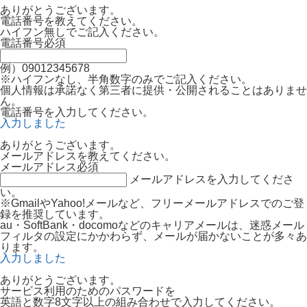
ありがとうございます。
電話番号を教えてください。
ハイフン無しでご記入ください。
電話番号
必須
例）09012345678
※ハイフンなし、半角数字のみでご記入ください。
個人情報は承諾なく第三者に提供・公開されることはありませ
ん。
電話番号を入力してください。
入力しました
ありがとうございます。
メールアドレスを教えてください。
メールアドレス
必須
メールアドレスを入力してくださ
い。
※GmailやYahoo!メールなど、フリーメールアドレスでのご登
録を推奨しています。
au・SoftBank・docomoなどのキャリアメールは、迷惑メール
フィルタの設定にかかわらず、メールが届かないことが多々あ
ります。
入力しました
ありがとうございます。
サービス利用のためのパスワードを
英語と数字8文字以上の組み合わせで入力してください。