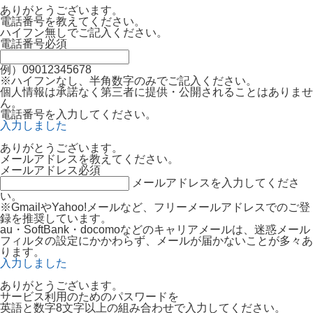
ありがとうございます。
電話番号を教えてください。
ハイフン無しでご記入ください。
電話番号
必須
例）09012345678
※ハイフンなし、半角数字のみでご記入ください。
個人情報は承諾なく第三者に提供・公開されることはありませ
ん。
電話番号を入力してください。
入力しました
ありがとうございます。
メールアドレスを教えてください。
メールアドレス
必須
メールアドレスを入力してくださ
い。
※GmailやYahoo!メールなど、フリーメールアドレスでのご登
録を推奨しています。
au・SoftBank・docomoなどのキャリアメールは、迷惑メール
フィルタの設定にかかわらず、メールが届かないことが多々あ
ります。
入力しました
ありがとうございます。
サービス利用のためのパスワードを
英語と数字8文字以上の組み合わせで入力してください。