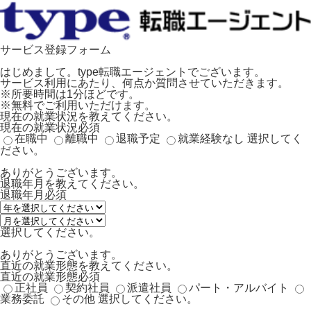
サービス登録フォーム
はじめまして。type転職エージェントでございます。
サービス利用にあたり、何点か質問させていただきます。
※所要時間は1分ほどです。
※無料でご利用いただけます。
現在の就業状況を教えてください。
現在の就業状況
必須
在職中
離職中
退職予定
就業経験なし
選択してく
ださい。
ありがとうございます。
退職年月を教えてください。
退職年月
必須
選択してください。
ありがとうございます。
直近の就業形態を教えてください。
直近の就業形態
必須
正社員
契約社員
派遣社員
パート・アルバイト
業務委託
その他
選択してください。