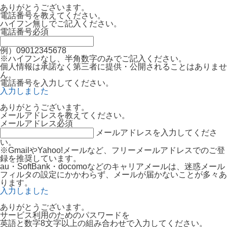
ありがとうございます。
電話番号を教えてください。
ハイフン無しでご記入ください。
電話番号
必須
例）09012345678
※ハイフンなし、半角数字のみでご記入ください。
個人情報は承諾なく第三者に提供・公開されることはありませ
ん。
電話番号を入力してください。
入力しました
ありがとうございます。
メールアドレスを教えてください。
メールアドレス
必須
メールアドレスを入力してくださ
い。
※GmailやYahoo!メールなど、フリーメールアドレスでのご登
録を推奨しています。
au・SoftBank・docomoなどのキャリアメールは、迷惑メール
フィルタの設定にかかわらず、メールが届かないことが多々あ
ります。
入力しました
ありがとうございます。
サービス利用のためのパスワードを
英語と数字8文字以上の組み合わせで入力してください。