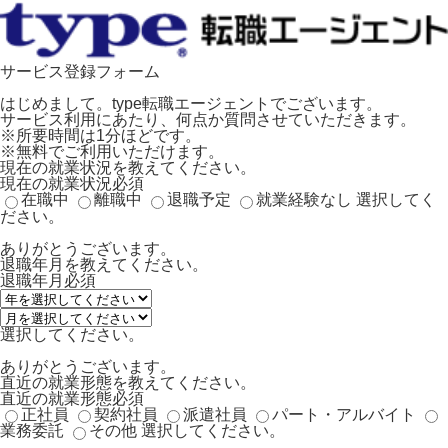
サービス登録フォーム
はじめまして。type転職エージェントでございます。
サービス利用にあたり、何点か質問させていただきます。
※所要時間は1分ほどです。
※無料でご利用いただけます。
現在の就業状況を教えてください。
現在の就業状況
必須
在職中
離職中
退職予定
就業経験なし
選択してく
ださい。
ありがとうございます。
退職年月を教えてください。
退職年月
必須
選択してください。
ありがとうございます。
直近の就業形態を教えてください。
直近の就業形態
必須
正社員
契約社員
派遣社員
パート・アルバイト
業務委託
その他
選択してください。