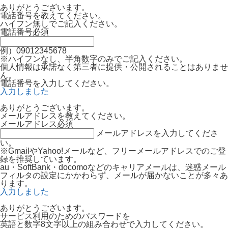
ありがとうございます。
電話番号を教えてください。
ハイフン無しでご記入ください。
電話番号
必須
例）09012345678
※ハイフンなし、半角数字のみでご記入ください。
個人情報は承諾なく第三者に提供・公開されることはありませ
ん。
電話番号を入力してください。
入力しました
ありがとうございます。
メールアドレスを教えてください。
メールアドレス
必須
メールアドレスを入力してくださ
い。
※GmailやYahoo!メールなど、フリーメールアドレスでのご登
録を推奨しています。
au・SoftBank・docomoなどのキャリアメールは、迷惑メール
フィルタの設定にかかわらず、メールが届かないことが多々あ
ります。
入力しました
ありがとうございます。
サービス利用のためのパスワードを
英語と数字8文字以上の組み合わせで入力してください。