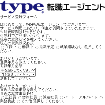
サービス登録フォーム
はじめまして。type転職エージェントでございます。
サービス利用にあたり、何点か質問させていただきます。
※所要時間は1分ほどです。
※無料でご利用いただけます。
現在の就業状況を教えてください。
現在の就業状況
必須
在職中
離職中
退職予定
就業経験なし
選択してく
ださい。
ありがとうございます。
退職年月を教えてください。
退職年月
必須
選択してください。
ありがとうございます。
直近の就業形態を教えてください。
直近の就業形態
必須
正社員
契約社員
派遣社員
パート・アルバイト
業務委託
その他
選択してください。