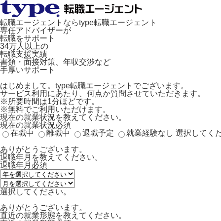
転職エージェントならtype転職エージェント
専任アドバイザーが
転職をサポート
34万人以上の
転職支援実績
書類・面接対策、年収交渉など
手厚いサポート
はじめまして。type転職エージェントでございます。
サービス利用にあたり、何点か質問させていただきます。
※所要時間は1分ほどです。
※無料でご利用いただけます。
現在の就業状況を教えてください。
現在の就業状況
必須
在職中
離職中
退職予定
就業経験なし
選択してく
ありがとうございます。
退職年月を教えてください。
退職年月
必須
選択してください。
ありがとうございます。
直近の就業形態を教えてください。