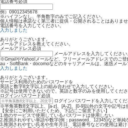
電話番号
必須
例）09012345678
※ハイフンなし、半角数字のみでご記入ください。
個人情報は承諾なく第三者に提供・公開されることはありませ
電話番号を入力してください。
入力しました
ありがとうございます。
メールアドレスを教えてください。
メールアドレス
必須
メールアドレスを入力してください
※GmailやYahoo!メールなど、フリーメールアドレスでの
au・SoftBank・docomoなどのキャリアメールは、迷
入力しました
ありがとうございます。
サービス利用のためのパスワードを
英語と数字8文字以上の組み合わせで入力してください。
※記号は使用できないので、英語と数字のみを使用してくださ
ログインパスワード
必須
ログインパスワードを入力してくだ
※半角英数8文字以上、[a-z]、[A-Z]、[0-9]以外の文字や記
【安全にご利用いただくため、下記にご留意下さい】
1.他のサービスで使用しているパスワードは使用しない
2.推測されやすい単語や数字(例：password、12345)など
3.推測されやすい氏名や生年月日、電話番号などの使用は避け