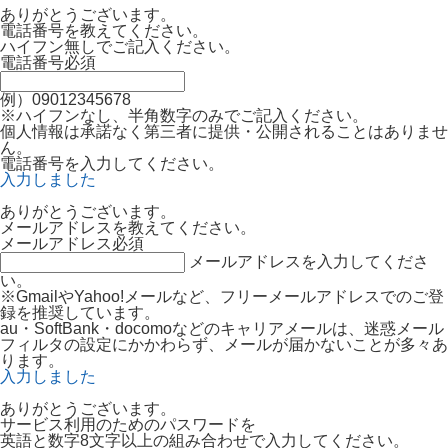
ありがとうございます。
電話番号を教えてください。
ハイフン無しでご記入ください。
電話番号
必須
例）09012345678
※ハイフンなし、半角数字のみでご記入ください。
個人情報は承諾なく第三者に提供・公開されることはありませ
ん。
電話番号を入力してください。
入力しました
ありがとうございます。
メールアドレスを教えてください。
メールアドレス
必須
メールアドレスを入力してくださ
い。
※GmailやYahoo!メールなど、フリーメールアドレスでのご登
録を推奨しています。
au・SoftBank・docomoなどのキャリアメールは、迷惑メール
フィルタの設定にかかわらず、メールが届かないことが多々あ
ります。
入力しました
ありがとうございます。
サービス利用のためのパスワードを
英語と数字8文字以上の組み合わせで入力してください。