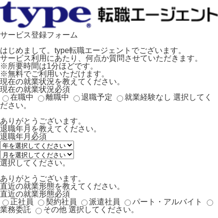
サービス登録フォーム
はじめまして。type転職エージェントでございます。
サービス利用にあたり、何点か質問させていただきます。
※所要時間は1分ほどです。
※無料でご利用いただけます。
現在の就業状況を教えてください。
現在の就業状況
必須
在職中
離職中
退職予定
就業経験なし
選択してく
ださい。
ありがとうございます。
退職年月を教えてください。
退職年月
必須
選択してください。
ありがとうございます。
直近の就業形態を教えてください。
直近の就業形態
必須
正社員
契約社員
派遣社員
パート・アルバイト
業務委託
その他
選択してください。