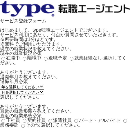
サービス登録フォーム
はじめまして。type転職エージェントでございます。
サービス利用にあたり、何点か質問させていただきます。
※所要時間は1分ほどです。
※無料でご利用いただけます。
現在の就業状況を教えてください。
現在の就業状況
必須
在職中
離職中
退職予定
就業経験なし
選択してく
ださい。
ありがとうございます。
退職年月を教えてください。
退職年月
必須
選択してください。
ありがとうございます。
直近の就業形態を教えてください。
直近の就業形態
必須
正社員
契約社員
派遣社員
パート・アルバイト
業務委託
その他
選択してください。