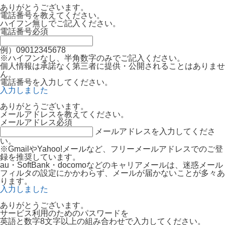
ありがとうございます。
電話番号を教えてください。
ハイフン無しでご記入ください。
電話番号
必須
例）09012345678
※ハイフンなし、半角数字のみでご記入ください。
個人情報は承諾なく第三者に提供・公開されることはありませ
ん。
電話番号を入力してください。
入力しました
ありがとうございます。
メールアドレスを教えてください。
メールアドレス
必須
メールアドレスを入力してくださ
い。
※GmailやYahoo!メールなど、フリーメールアドレスでのご登
録を推奨しています。
au・SoftBank・docomoなどのキャリアメールは、迷惑メール
フィルタの設定にかかわらず、メールが届かないことが多々あ
ります。
入力しました
ありがとうございます。
サービス利用のためのパスワードを
英語と数字8文字以上の組み合わせで入力してください。