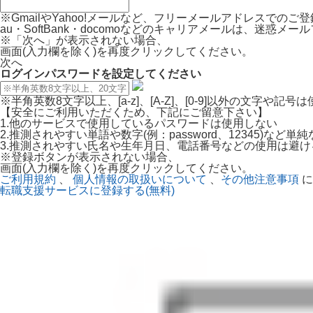
※GmailやYahoo!メールなど、フリーメールアドレスでの
au・SoftBank・docomoなどのキャリアメールは、迷
※「次へ」が表示されない場合、
画面(入力欄を除く)を再度クリックしてください。
次へ
ログインパスワードを設定してください
※半角英数8文字以上、[a-z]、[A-Z]、[0-9]以外の文字や記
【安全にご利用いただくため、下記にご留意下さい】
1.他のサービスで使用しているパスワードは使用しない
2.推測されやすい単語や数字(例：password、12345)など
3.推測されやすい氏名や生年月日、電話番号などの使用は避け
※登録ボタンが表示されない場合、
画面(入力欄を除く)を再度クリックしてください。
ご利用規約
、
個人情報の取扱いについて
、
その他注意事項
に
転職支援サービスに登録する(無料)