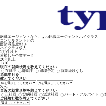
転職エージェントなら、type転職エージェントハイクラス
コンサルタントとの
面談満足度83％
ハイクラス求人
1万件以上
蓄積した企業データ
20年以上
1
/10
現在の就業状況を教えてください
在職中
離職中
退職予定
就業経験なし
退職年月
を
教えてください
次へ
直近の就業形態を教えてください
正社員
契約社員
派遣社員
パート・アルバイト
ご経験社数を教えてください