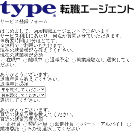
サービス登録フォーム
はじめまして。type転職エージェントでございます。
サービス利用にあたり、何点か質問させていただきます。
※所要時間は1分ほどです。
※無料でご利用いただけます。
現在の就業状況を教えてください。
現在の就業状況
必須
在職中
離職中
退職予定
就業経験なし
選択してく
ださい。
ありがとうございます。
退職年月を教えてください。
退職年月
必須
選択してください。
ありがとうございます。
直近の就業形態を教えてください。
直近の就業形態
必須
正社員
契約社員
派遣社員
パート・アルバイト
業務委託
その他
選択してください。