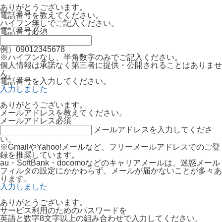
ありがとうございます。
電話番号を教えてください。
ハイフン無しでご記入ください。
電話番号
必須
例）09012345678
※ハイフンなし、半角数字のみでご記入ください。
個人情報は承諾なく第三者に提供・公開されることはありませ
ん。
電話番号を入力してください。
入力しました
ありがとうございます。
メールアドレスを教えてください。
メールアドレス
必須
メールアドレスを入力してくださ
い。
※GmailやYahoo!メールなど、フリーメールアドレスでのご登
録を推奨しています。
au・SoftBank・docomoなどのキャリアメールは、迷惑メール
フィルタの設定にかかわらず、メールが届かないことが多々あ
ります。
入力しました
ありがとうございます。
サービス利用のためのパスワードを
英語と数字8文字以上の組み合わせで入力してください。